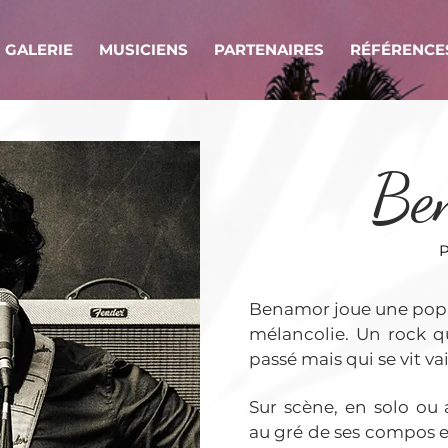
GALERIE
MUSICIENS
PARTENAIRES
RÉFÉRENCE
Be
Benamor joue une pop tr
mélancolie. Un rock qui
passé mais qui se vit v
Sur scène, en solo o
au gré de ses compos et