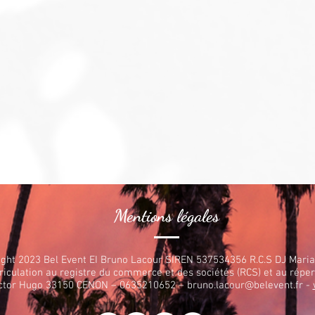
Mentions légales
ght 2023 Bel Event EI Bruno Lacour SIREN 537534356 R.C.S DJ Mari
iculation au registre du commerce et des sociétés (RCS) et au réper
ictor Hugo 33150 CENON – 0635210652 –
bruno.lacour@belevent.fr
-