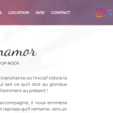
S
LOCATION
AVIS
CONTACT
namor
POP ROCK
anchante où l'incisif côtoie la
 sait ce qu'il doit au glorieux
aillamment au présent !
u accompagné, il nous emmène
 reprises qu'il remanie, vers un