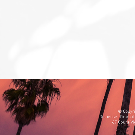
© Copyri
Dispensé d’immatr
67 Cours V