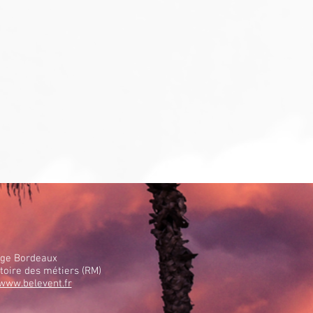
age Bordeaux
toire des métiers (RM)
www.belevent.fr